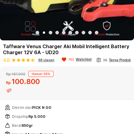
Taffware Venus Charger Aki Mobil Intelligent Battery
Charger 12V 6A - UD20
favorite
assignment
4.8
Watchlist
745
star
star
star
star
star_half
68 ulasan
36
Tanya Produk
Rp 161.900
Hemat 38%
100
800
Rp
Dikirim dari
PICK N GO
Dropship
Rp 5.000
Berat
650gr