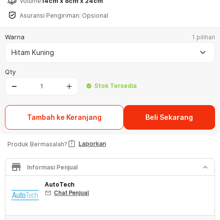
Volume
14cm x 8cm x 24cm
Asuransi Pengiriman: Opsional
Warna
1 pilihan
keyboard_arrow_down
Hitam Kuning
Qty
Stok Tersedia
check_circle
Tambah ke Keranjang
Beli Sekarang
assignment_late
Laporkan
Produk Bermasalah?
store
keyboard_arrow_down
Informasi Penjual
AutoTech
mail
Chat Penjual