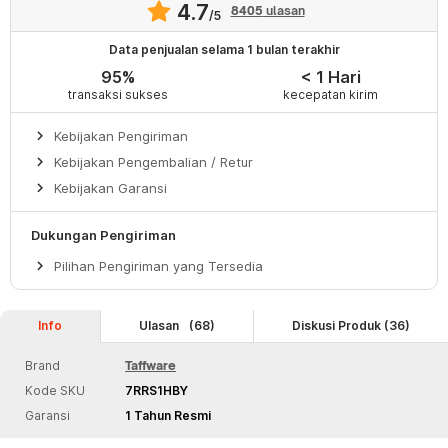
4.7
8405
ulasan
/5
Data penjualan selama 1 bulan terakhir
95%
< 1 Hari
transaksi sukses
kecepatan kirim
keyboard_arrow_right
Kebijakan Pengiriman
keyboard_arrow_right
Kebijakan Pengembalian / Retur
keyboard_arrow_right
Kebijakan Garansi
Dukungan Pengiriman
keyboard_arrow_right
Pilihan Pengiriman yang Tersedia
Info
Ulasan
(68)
Diskusi Produk (36)
Brand
Taffware
Kode SKU
7RRS1HBY
Garansi
1 Tahun Resmi