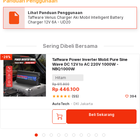
Panduan Penggunaan
Lihat Panduan Penggunaan
Taffware Venus Charger Aki Mobil Intelligent Battery
Charger 12V 6A - UD20
Sering Dibeli Bersama
-28%
Taffware Power Inverter Mobil Pure Sine
Wave DC 12V to AC 220V 1000W -
NBQ1000W
Hitam
Rp
611.900
Rp
446.100
star
star
star
star
star_half
(55)
394
AutoTech
DKI Jakarta
Beli Sekarang