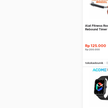
Alat Fitness R
Rebound Timer 
Rp
125.000
Rp
200.000
Be
tokokadounik
D