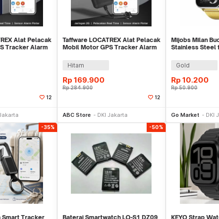
REX Alat Pelacak
Taffware LOCATREX Alat Pelacak
Mijobs Milan Bu
S Tracker Alarm
Mobil Motor GPS Tracker Alarm
Stainless Steel 
T901A
2G 12-36V - ST902A
Pro - MJ24
Hitam
Gold
Rp
169.900
Rp
10.200
Rp
284.900
Rp
50.900
12
12
li Sekarang
Beli Sekarang
Be
Jakarta
ABC Store
DKI Jakarta
Go Market
DKI 
-35%
-50%
n Smart Tracker
Baterai Smartwatch LQ-S1 DZ09
KEYO Strap Wat