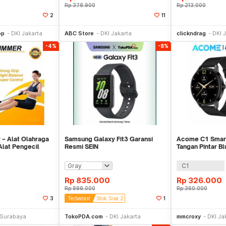
Rp
378.900
Rp
213.000
2
11
li Sekarang
Beli Sekarang
Be
op
DKI Jakarta
ABC Store
DKI Jakarta
clickndrag
DKI 
-4%
-8%
– Alat Olahraga
Samsung Galaxy Fit3 Garansi
Acome C1 Smar
Alat Pengecil
Resmi SEIN
Tangan Pintar Bl
Waterproof IP6
C1
Rp
835.000
Rp
326.000
Rp
899.000
Rp
360.000
3
Terbatas!
Stok Sisa 2
1
li Sekarang
Beli Sekarang
Be
Surabaya
TokoPDA.com
DKI Jakarta
mmcroxy
DKI Ja