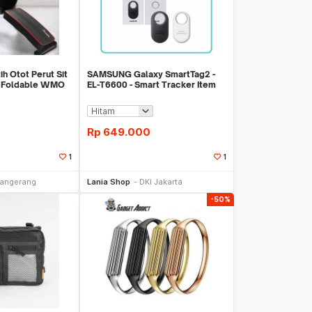
h Otot Perut Sit
SAMSUNG Galaxy SmartTag2 -
s Foldable WMO
EL-T6600 - Smart Tracker Item
Location Find
Rp
649.000
1
1
li Sekarang
Beli Sekarang
angerang
Lania Shop
DKI Jakarta
-50%