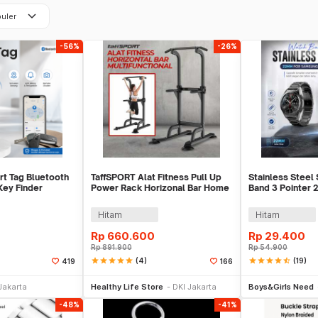
keyboard_arrow_down
uler
-56%
-26%
t Tag Bluetooth
TaffSPORT Alat Fitness Pull Up
Stainless Steel
Key Finder
Power Rack Horizonal Bar Home
Band 3 Pointer 
Gym - ZE-410
Samsung Gear S
Hitam
Hitam
Rp
660.600
Rp
29.400
Rp
891.900
Rp
54.900
star
star
star
star
star
(4)
star
star
star
star
star_half
(19)
419
166
li Sekarang
Beli Sekarang
Tambah ke
Jakarta
Healthy Life Store
DKI Jakarta
Boys&Girls Need
-48%
-41%