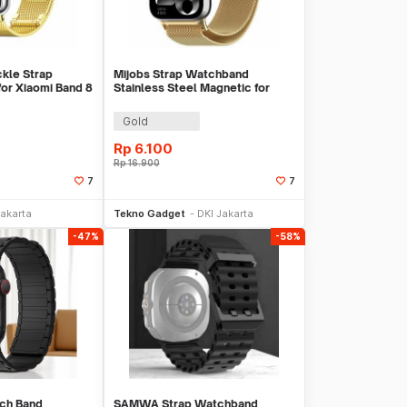
ckle Strap
Mijobs Strap Watchband
for Xiaomi Band 8
Stainless Steel Magnetic for
Xiaomi Band 8 Pro - UT08
Gold
Rp
6.100
Rp
16.900
7
7
li Sekarang
Beli Sekarang
Jakarta
Tekno Gadget
DKI Jakarta
-47%
-58%
ch Band
SAMWA Strap Watchband