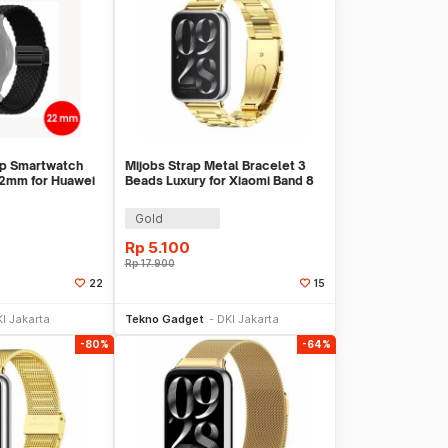
ap Smartwatch
Mijobs Strap Metal Bracelet 3
22mm for Huawei
Beads Luxury for Xiaomi Band 8
17
Pro - MJ88
Gold
Rp
5.100
Rp
17.900
22
15
li Sekarang
Beli Sekarang
I Jakarta
Tekno Gadget
DKI Jakarta
-80%
-64%