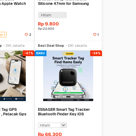
on Apple Watch
Silicone 47mm for Samsung
38mm - K-38
Galaxy Watch Ultra - SM031
Hitam
Rp
9.800
Rp
22.900
sa 3
2
1
li Sekarang
Beli Sekarang
op
DKI Jakarta
Best Deal Shop
DKI Jakarta
-47%
BARU
-34%
t Tag GPS
ESSAGER Smart Tag Tracker
 , Pelacak Gps
Bluetooth Finder Key iOS
Support Only - WWQ Tag
Rp
66.300