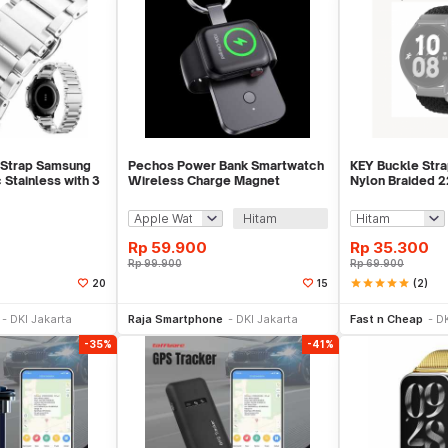
 Strap Samsung
Pechos Power Bank Smartwatch
KEY Buckle Str
 Stainless with 3
Wireless Charge Magnet
Nylon Braided 
22
1000mAh - V9
Samsung - KY0
Hitam
Rp
59.900
Rp
35.300
Rp
99.900
Rp
69.900
star
star
star
star
star
(2)
20
15
li Sekarang
Tambah ke Keranjang
Be
DKI Jakarta
Raja Smartphone
DKI Jakarta
Fast n Cheap
DK
-35%
-41%