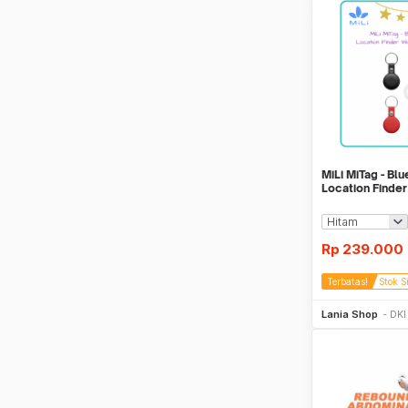
MiLi MiTag - Bl
Location Finde
Find My
Rp
239.000
Terbatas!
Stok S
Be
Lania Shop
DKI