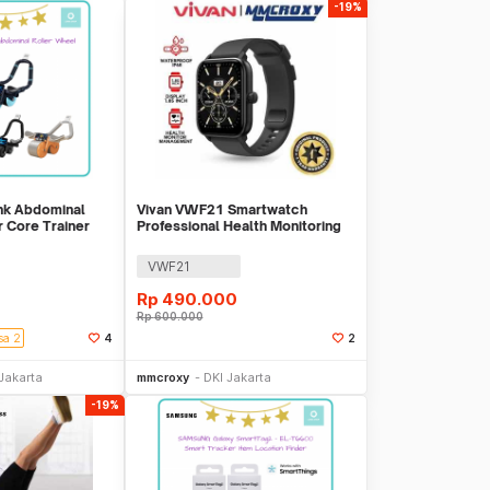
-19%
k Abdominal
Vivan VWF21 Smartwatch
r Core Trainer
Professional Health Monitoring
Bluetooth Call
VWF21
Rp
490.000
Rp
600.000
sa 2
4
2
li Sekarang
Beli Sekarang
Jakarta
mmcroxy
DKI Jakarta
-19%