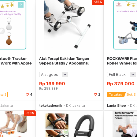
-35%
uetooth Tracker
Alat Terapi Kaki dan Tangan
ROCKWARE Plan
r Work with Apple
Sepeda Statis / Abdominal
Roller Wheel fo
Roller
with Timer
Rp
169.990
Rp
379.000
Rp
259.999
isa 3
4
2
Terbatas!
Stok Si
li Sekarang
Beli Sekarang
Be
 Jakarta
tokokadounik
DKI Jakarta
Lania Shop
DKI 
-38%