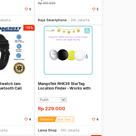
Rp
100.000
0
5
li Sekarang
Beli Sekarang
Jakarta
Raja Smartphone
DKI Jakarta
-10%
twatch Jam
MangoTek RHK39 StarTag
uetooth Call
Location Finder - Works with
7
Apple Find My
Rp
229.000
4
Terbatas!
Stok Sisa 2
4
li Sekarang
Beli Sekarang
karta
Lania Shop
DKI Jakarta