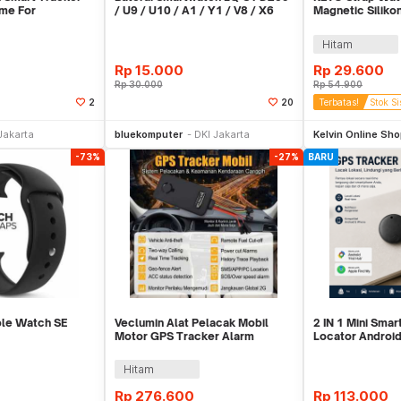
ime For
/ U9 / U10 / A1 / Y1 / V8 / X6
Magnetic Silik
Ultra 2 41/40/
Hitam
Rp
15.000
Rp
29.600
Rp
30.000
Rp
54.900
2
20
Terbatas!
Stok Si
li Sekarang
Beli Sekarang
Be
Jakarta
bluekomputer
DKI Jakarta
Kelvin Online Sh
-73%
-27%
BARU
ple Watch SE
Veclumin Alat Pelacak Mobil
2 IN 1 Mini Smar
Motor GPS Tracker Alarm
Locator Android
9mm S-M - K-49
Intercom 2G 12-90V - CY21
Mini Real Time
Hitam
Rp
276.600
Rp
113.000