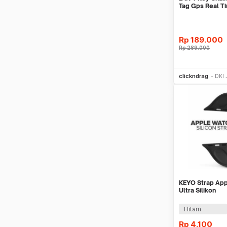
Tag Gps Real T
Android,IOS
Rp
189.000
Rp
289.000
Be
clickndrag
DKI 
KEYO Strap Ap
Ultra Silikon
42/44/45/46/4
Hitam
Rp
4.100