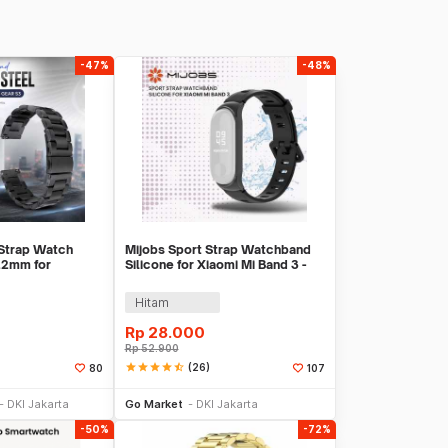
-47%
-48%
 Strap Watch
Mijobs Sport Strap Watchband
22mm for
Silicone for Xiaomi Mi Band 3 -
3 - SS3
QR1601
Hitam
Rp
28.000
Rp
52.900
star
star
star
star
star_half
(26)
80
107
 Keranjang
Beli Sekarang
DKI Jakarta
Go Market
DKI Jakarta
-50%
-72%