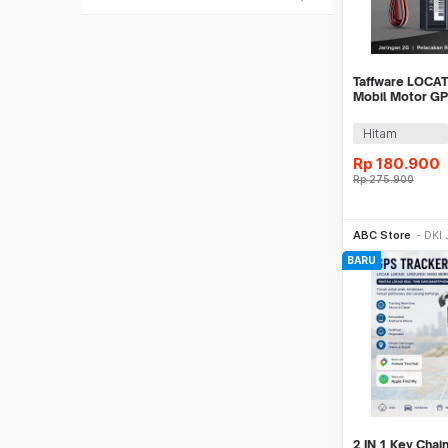
Taffware LOCAT
Mobil Motor GP
2G 12-90V - S
Hitam
Rp
180.900
Rp
275.900
Be
ABC Store
DKI 
BARU
2 IN 1 Key Chai