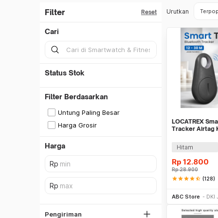
Filter
Urutkan
Terpop
Reset
Cari
Status Stok
Filter Berdasarkan
Untung Paling Besar
LOCATREX Smar
Harga Grosir
Tracker Airtag 
Shutter
Harga
Hitam
SiCepat REG
Rp
12.800
SiCepat BEST
Rp
28.900
DKI Jakarta
SiCepat Gokil
star
star
star
star
star_half
(128)
Tangerang
Be
SiCepat Halu
ABC Store
DKI 
Bekasi
JNE REG
Bogor
Pengiriman
Lihat Semua