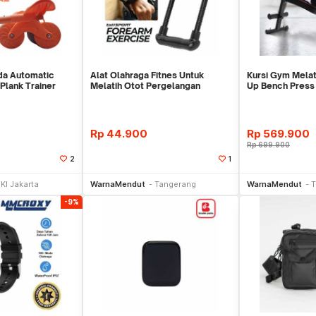
oda Automatic
Alat Olahraga Fitnes Untuk
Kursi Gym Melati
Plank Trainer
Melatih Otot Pergelangan
Up Bench Pres
Tangan WMO YUD055
YUYC013
Rp
44.900
Rp
569.900
Rp
699.900
2
1
li Sekarang
Beli Sekarang
Be
KI Jakarta
WarnaMendut
Tangerang
WarnaMendut
T
-9%