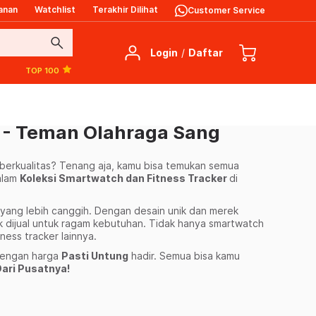
anan
Watchlist
Terakhir Dilihat
Customer Service
search
Login
/
Daftar
TOP 100
 - Teman Olahraga Sang
berkualitas? Tenang aja, kamu bisa temukan semua
alam
Koleksi Smartwatch dan Fitness Tracker
di
r yang lebih canggih. Dengan desain unik dan merek
yak dijual untuk ragam kebutuhan. Tidak hanya smartwatch
ness tracker lainnya.
 dengan harga
Pasti Untung
hadir. Semua bisa kamu
ari Pusatnya!