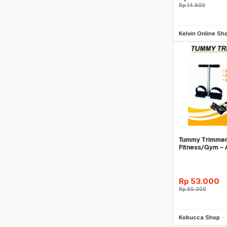
Rp
14.900
Be
Kelvin Online Sh
Tummy Trimmer 
Fitness/Gym – 
Perut/Paha11
Rp
53.000
Rp
55.000
Be
Kobucca Shop