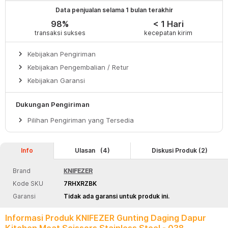
Data penjualan selama 1 bulan terakhir
98%
< 1 Hari
transaksi sukses
kecepatan kirim
keyboard_arrow_right
Kebijakan Pengiriman
keyboard_arrow_right
Kebijakan Pengembalian / Retur
keyboard_arrow_right
Kebijakan Garansi
Dukungan Pengiriman
keyboard_arrow_right
Pilihan Pengiriman yang Tersedia
Info
Ulasan
(4)
Diskusi Produk (2)
Brand
KNIFEZER
Kode SKU
7RHXRZBK
Garansi
Tidak ada garansi untuk produk ini.
Informasi Produk KNIFEZER Gunting Daging Dapur