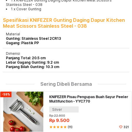
1 x KNIFEZER Gunting Daging Dapur Kitchen Meat Scissors
Stainless Steel - 038
1 x Cover Gunting
Spesifikasi KNIFEZER Gunting Daging Dapur Kitchen
Meat Scissors Stainless Steel - 038
Material
Gunting: Stainless Steel 2CR13
Gagang: Plastik PP
Dimensi
Panjang Total: 20.5 cm
Lebar Gagang Gunting: 9.2 cm
Panjang Bilah Gunting: 10.3 cm
Sering Dibeli Bersama
-59%
KNIFEZER Pisau Pengupas Buah Sayur Peeler
Multifunction - YYC770
Silver
Rp
22.900
Rp
9.500
star
star
star
star
star
(11)
321