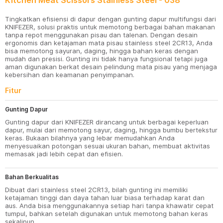
Kitchen Meat Scissors Stainless Steel - 038
Tingkatkan efisiensi di dapur dengan gunting dapur multifungsi dari
KNIFEZER, solusi praktis untuk memotong berbagai bahan makanan
tanpa repot menggunakan pisau dan talenan. Dengan desain
ergonomis dan ketajaman mata pisau stainless steel 2CR13, Anda
bisa memotong sayuran, daging, hingga bahan keras dengan
mudah dan presisi. Gunting ini tidak hanya fungsional tetapi juga
aman digunakan berkat desain pelindung mata pisau yang menjaga
kebersihan dan keamanan penyimpanan.
Fitur
Gunting Dapur
Gunting dapur dari KNIFEZER dirancang untuk berbagai keperluan
dapur, mulai dari memotong sayur, daging, hingga bumbu bertekstur
keras. Bukaan bilahnya yang lebar memudahkan Anda
menyesuaikan potongan sesuai ukuran bahan, membuat aktivitas
memasak jadi lebih cepat dan efisien.
Bahan Berkualitas
Dibuat dari stainless steel 2CR13, bilah gunting ini memiliki
ketajaman tinggi dan daya tahan luar biasa terhadap karat dan
aus. Anda bisa menggunakannya setiap hari tanpa khawatir cepat
tumpul, bahkan setelah digunakan untuk memotong bahan keras
sekalipun.