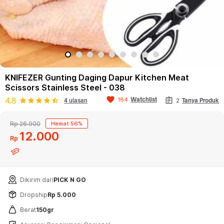
KNIFEZER Gunting Daging Dapur Kitchen Meat
Scissors Stainless Steel - 038
favorite
assignment
4.8
Watchlist
184
star
star
star
star
star_half
4 ulasan
2
Tanya Produk
Rp 26.900
Hemat 56%
12
000
Rp
Dikirim dari
PICK N GO
Dropship
Rp 5.000
Berat
150gr