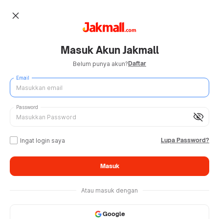
close
Masuk Akun Jakmall
Daftar
Belum punya akun?
Email
Password
visibility_off
Lupa Password?
Ingat login saya
Masuk
Atau masuk dengan
Google