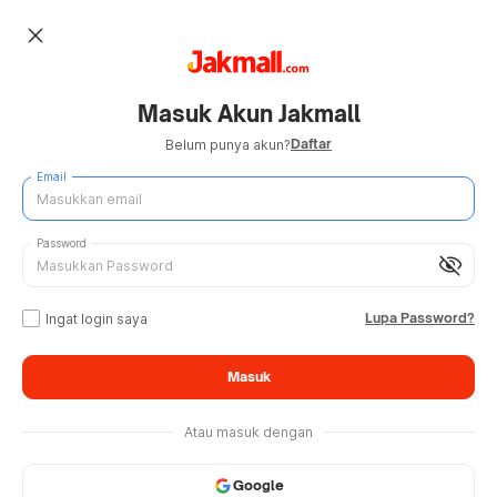
close
Masuk Akun Jakmall
Daftar
Belum punya akun?
Email
Password
visibility_off
Lupa Password?
Ingat login saya
Masuk
Atau masuk dengan
Google