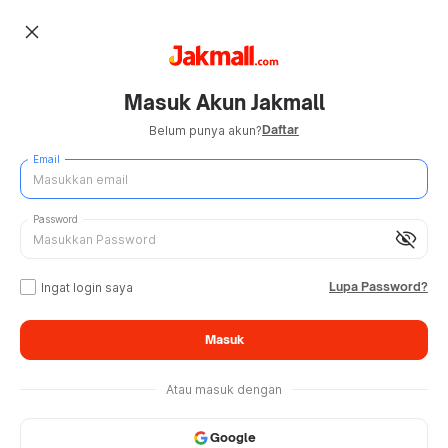
close
Masuk Akun Jakmall
Daftar
Belum punya akun?
Email
Password
visibility_off
Lupa Password?
Ingat login saya
Masuk
Atau masuk dengan
Google