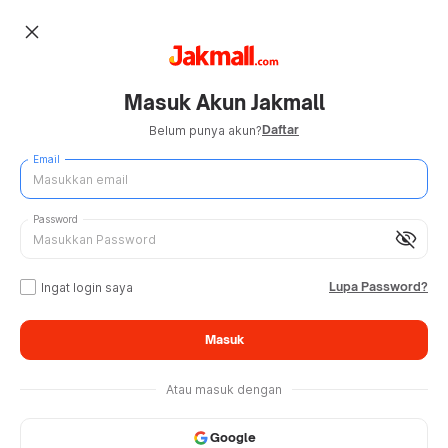
close
Masuk Akun Jakmall
Daftar
Belum punya akun?
Email
Password
visibility_off
Lupa Password?
Ingat login saya
Masuk
Atau masuk dengan
Google