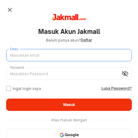
close
Masuk Akun Jakmall
Daftar
Belum punya akun?
Email
Password
visibility_off
Lupa Password?
Ingat login saya
Masuk
Atau masuk dengan
Google