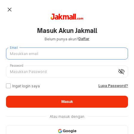
close
Masuk Akun Jakmall
Daftar
Belum punya akun?
Email
Password
visibility_off
Lupa Password?
Ingat login saya
Masuk
Atau masuk dengan
Google