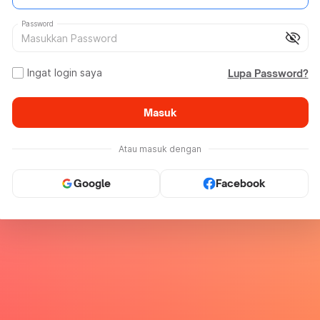
Password
visibility_off
Ingat login saya
Lupa Password?
Masuk
Atau masuk dengan
Google
Facebook