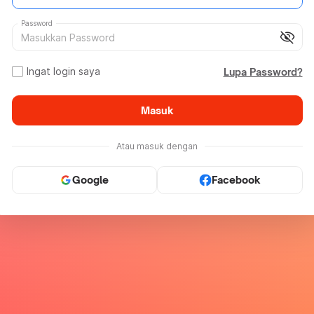
Password
visibility_off
Ingat login saya
Lupa Password?
Masuk
Atau masuk dengan
Google
Facebook