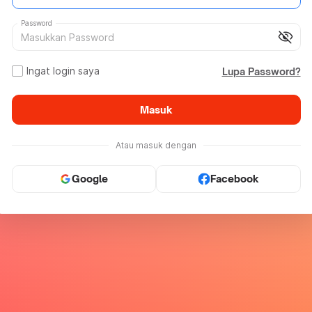
Password
visibility_off
Ingat login saya
Lupa Password?
Masuk
Atau masuk dengan
Google
Facebook