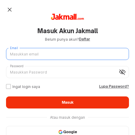
close
Masuk Akun Jakmall
Daftar
Belum punya akun?
Email
Password
visibility_off
Lupa Password?
Ingat login saya
Masuk
Atau masuk dengan
Google