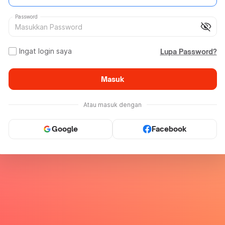
Password
visibility_off
Ingat login saya
Lupa Password?
Masuk
Atau masuk dengan
Google
Facebook