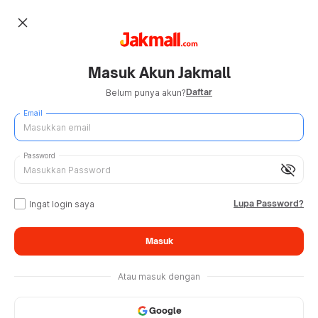
close
Masuk Akun Jakmall
Daftar
Belum punya akun?
Email
Password
visibility_off
Lupa Password?
Ingat login saya
Masuk
Atau masuk dengan
Google