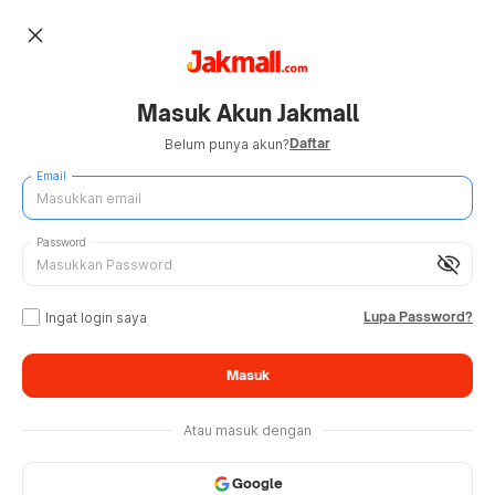
close
Masuk Akun Jakmall
Daftar
Belum punya akun?
Email
Password
visibility_off
Lupa Password?
Ingat login saya
Masuk
Atau masuk dengan
Google