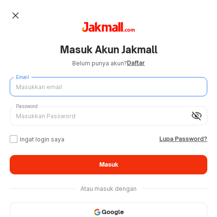
close
Masuk Akun Jakmall
Daftar
Belum punya akun?
Email
Password
visibility_off
Lupa Password?
Ingat login saya
Masuk
Atau masuk dengan
Google