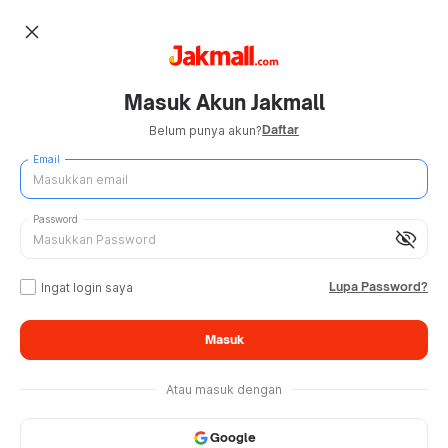
close
Masuk Akun Jakmall
Daftar
Belum punya akun?
Email
Password
visibility_off
Lupa Password?
Ingat login saya
Masuk
Atau masuk dengan
Google