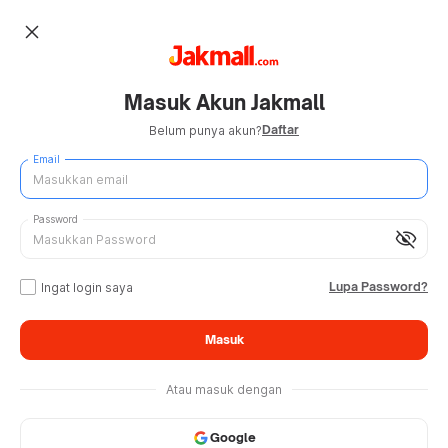
close
Masuk Akun Jakmall
Daftar
Belum punya akun?
Email
Password
visibility_off
Lupa Password?
Ingat login saya
Masuk
Atau masuk dengan
Google