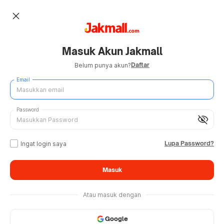
close
Masuk Akun Jakmall
Daftar
Belum punya akun?
Email
Password
visibility_off
Lupa Password?
Ingat login saya
Masuk
Atau masuk dengan
Google