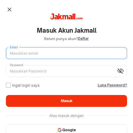
close
Masuk Akun Jakmall
Daftar
Belum punya akun?
Email
Password
visibility_off
Lupa Password?
Ingat login saya
Masuk
Atau masuk dengan
Google