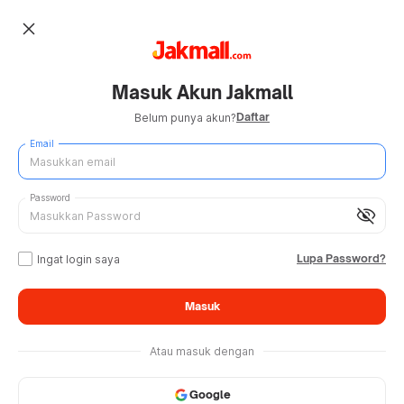
close
Masuk Akun Jakmall
Daftar
Belum punya akun?
Email
Password
visibility_off
Lupa Password?
Ingat login saya
Masuk
Atau masuk dengan
Google