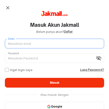
close
Masuk Akun Jakmall
Daftar
Belum punya akun?
Email
Password
visibility_off
Lupa Password?
Ingat login saya
Masuk
Atau masuk dengan
Google