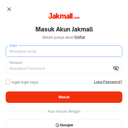
close
Masuk Akun Jakmall
Daftar
Belum punya akun?
Email
Password
visibility_off
Lupa Password?
Ingat login saya
Masuk
Atau masuk dengan
Google