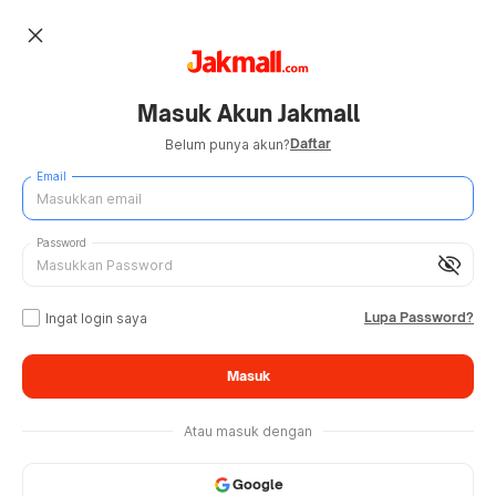
close
Masuk Akun Jakmall
Daftar
Belum punya akun?
Email
Password
visibility_off
Lupa Password?
Ingat login saya
Masuk
Atau masuk dengan
Google