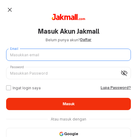
close
Masuk Akun Jakmall
Daftar
Belum punya akun?
Email
Password
visibility_off
Lupa Password?
Ingat login saya
Masuk
Atau masuk dengan
Google