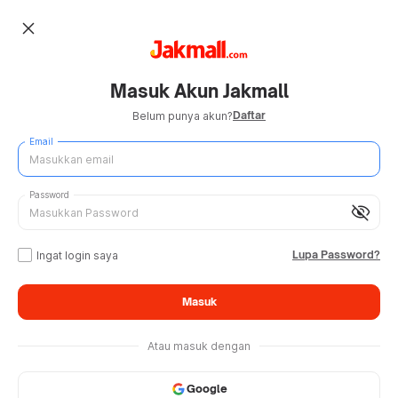
close
Masuk Akun Jakmall
Daftar
Belum punya akun?
Email
Password
visibility_off
Lupa Password?
Ingat login saya
Masuk
Atau masuk dengan
Google