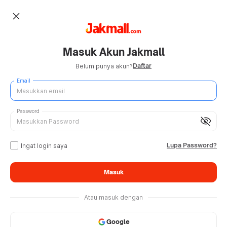
close
Masuk Akun Jakmall
Daftar
Belum punya akun?
Email
Password
visibility_off
Lupa Password?
Ingat login saya
Masuk
Atau masuk dengan
Google