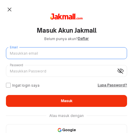
close
Masuk Akun Jakmall
Daftar
Belum punya akun?
Email
Password
visibility_off
Lupa Password?
Ingat login saya
Masuk
Atau masuk dengan
Google