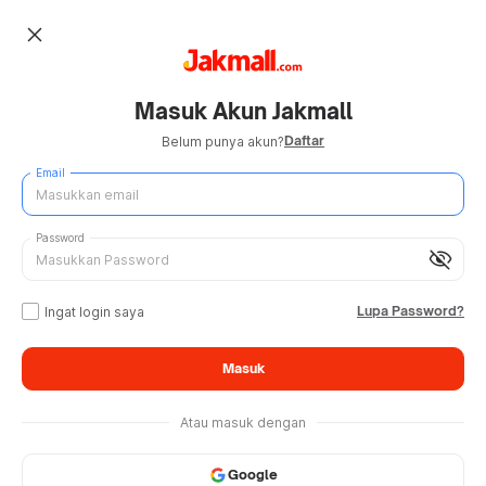
close
Masuk Akun Jakmall
Daftar
Belum punya akun?
Email
Password
visibility_off
Lupa Password?
Ingat login saya
Masuk
Atau masuk dengan
Google