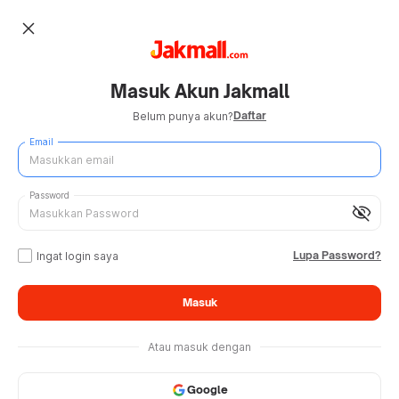
close
Masuk Akun Jakmall
Daftar
Belum punya akun?
Email
Password
visibility_off
Lupa Password?
Ingat login saya
Masuk
Atau masuk dengan
Google