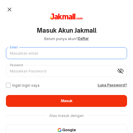
close
Masuk Akun Jakmall
Daftar
Belum punya akun?
Email
Password
visibility_off
Lupa Password?
Ingat login saya
Masuk
Atau masuk dengan
Google