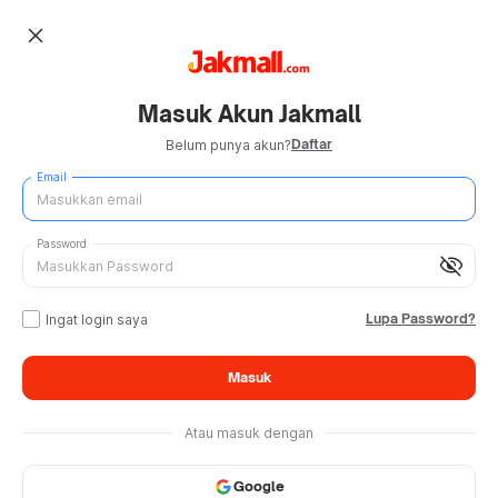
close
Masuk Akun Jakmall
Daftar
Belum punya akun?
Email
Password
visibility_off
Lupa Password?
Ingat login saya
Masuk
Atau masuk dengan
Google