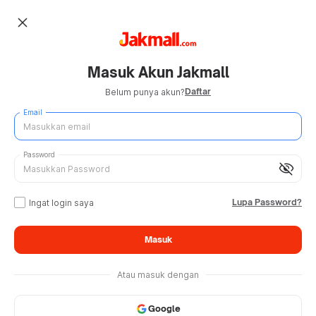
close
Masuk Akun Jakmall
Daftar
Belum punya akun?
Email
Password
visibility_off
Lupa Password?
Ingat login saya
Masuk
Atau masuk dengan
Google