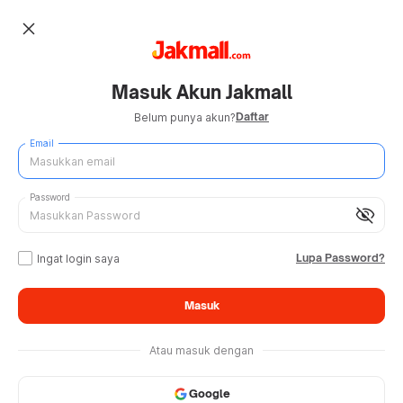
close
Masuk Akun Jakmall
Daftar
Belum punya akun?
Email
Password
visibility_off
Lupa Password?
Ingat login saya
Masuk
Atau masuk dengan
Google