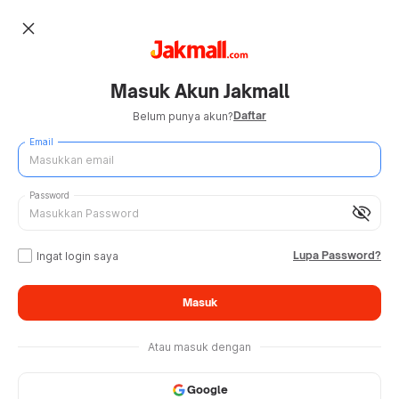
close
Masuk Akun Jakmall
Daftar
Belum punya akun?
Email
Password
visibility_off
Lupa Password?
Ingat login saya
Masuk
Atau masuk dengan
Google