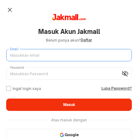
close
Masuk Akun Jakmall
Daftar
Belum punya akun?
Email
Password
visibility_off
Lupa Password?
Ingat login saya
Masuk
Atau masuk dengan
Google