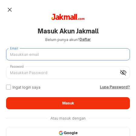
close
Masuk Akun Jakmall
Daftar
Belum punya akun?
Email
Password
visibility_off
Lupa Password?
Ingat login saya
Masuk
Atau masuk dengan
Google