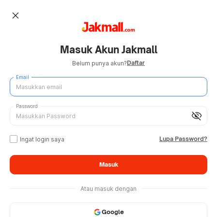
close
Masuk Akun Jakmall
Daftar
Belum punya akun?
Email
Password
visibility_off
Lupa Password?
Ingat login saya
Masuk
Atau masuk dengan
Google