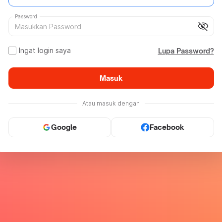
Password
visibility_off
Ingat login saya
Lupa Password?
Masuk
Atau masuk dengan
Google
Facebook