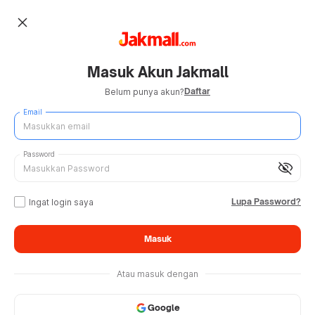
close
Masuk Akun Jakmall
Daftar
Belum punya akun?
Email
Password
visibility_off
Lupa Password?
Ingat login saya
Masuk
Atau masuk dengan
Google