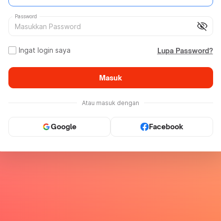
Password
visibility_off
Ingat login saya
Lupa Password?
Masuk
Atau masuk dengan
Google
Facebook