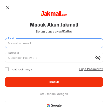
close
Masuk Akun Jakmall
Daftar
Belum punya akun?
Email
Password
visibility_off
Lupa Password?
Ingat login saya
Masuk
Atau masuk dengan
Google