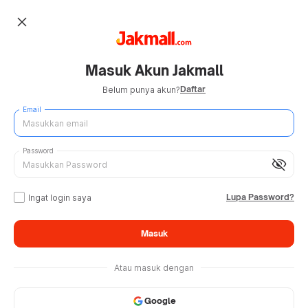
close
Masuk Akun Jakmall
Daftar
Belum punya akun?
Email
Password
visibility_off
Lupa Password?
Ingat login saya
Masuk
Atau masuk dengan
Google