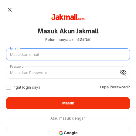
close
Masuk Akun Jakmall
Daftar
Belum punya akun?
Email
Password
visibility_off
Lupa Password?
Ingat login saya
Masuk
Atau masuk dengan
Google