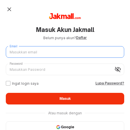
close
Masuk Akun Jakmall
Daftar
Belum punya akun?
Email
Password
visibility_off
Lupa Password?
Ingat login saya
Masuk
Atau masuk dengan
Google