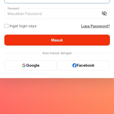
Password
visibility_off
Ingat login saya
Lupa Password?
Masuk
Atau masuk dengan
Google
Facebook