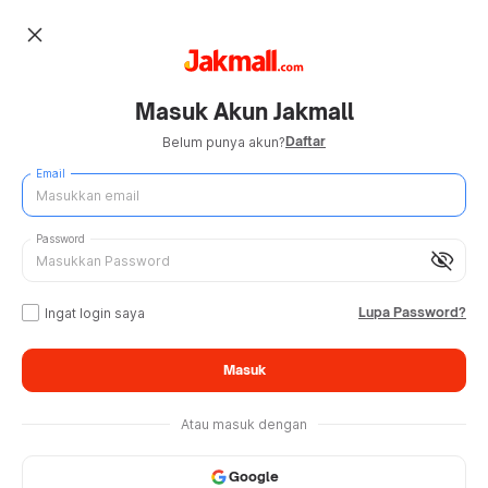
close
Masuk Akun Jakmall
Daftar
Belum punya akun?
Email
Password
visibility_off
Lupa Password?
Ingat login saya
Masuk
Atau masuk dengan
Google