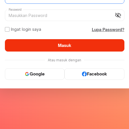
Password
visibility_off
Ingat login saya
Lupa Password?
Masuk
Atau masuk dengan
Google
Facebook