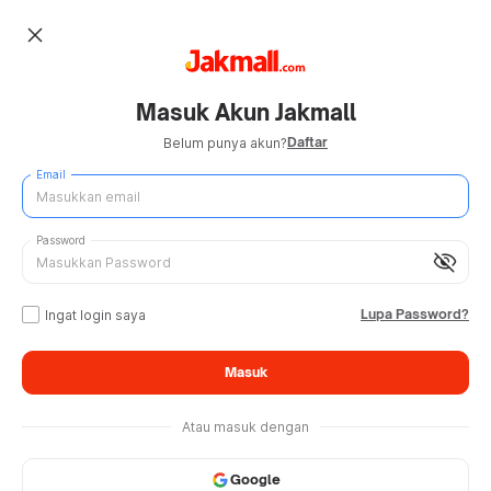
close
Masuk Akun Jakmall
Daftar
Belum punya akun?
Email
Password
visibility_off
Lupa Password?
Ingat login saya
Masuk
Atau masuk dengan
Google